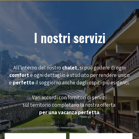
I nostri servizi
All’interno del nostro
chalet
, si può godere di ogni
comfort
e ogni dettaglio è studiato per rendere unico
e
perfetto
il soggiorno anche degli ospiti più esigenti.
Vari accordi con fornitori di servizi
sul territorio completano la nostra offerta
per una vacanza perfetta
.